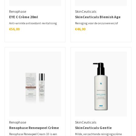
Renophase
SkinCeuticals
EYE C Crème 20ml
SkinCeuticals Blemish Age
Cleanser Gel - 240 ml
Anti-wrinkle antioxidant revitalising
Reiniging voor de onzuivere en/of
eye contour cream.
verouderende huid.
€56,00
€46,00
Renophase
SkinCeuticals
Renophase Renewpeel Crème
SkinCeuticals Gentle
10
Cleanser - Reinigingsmelk -
Renophase Renewpeel Cream 10 is een
Milde, verzachtende reinigingscrème