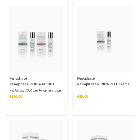
Renophase
Renophase
Renophase RENEWAL DUO
Renophase RENEWPEEL Crème
BEGINNER
20 - 50ml
Het Renewal DUO van Renophase is een
combinatie van de exfoliërende Renewal
€140,00
€85,00
Crème 10 en vochtinbrengende Repair
Crème L.