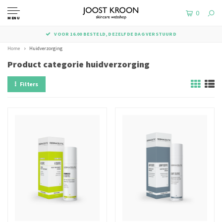
0
MENU
BESTE SKINCARE WEBSHOP
Home
Huidverzorging
Product categorie huidverzorging
Filters