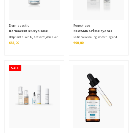
Dermaceutic
Renophase
Dermaceutic Oxybiome
NEWSKIN Crème hydra+
Helpt niet alleen bij het verwijderen van
Radiance revealing smoothing and
make-up, maar ondersteunt ook de
moisturizing cream for sensitive skin.
€35,00
€90,00
natuurlijke huidmicrobiota, wat
essentieel is voor het behouden van een
gezonde huidbarrière.
SALE