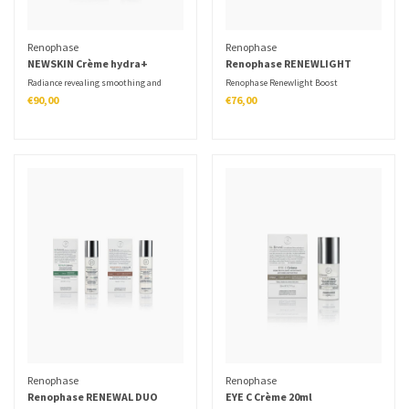
Renophase
Renophase
NEWSKIN Crème hydra+
Renophase RENEWLIGHT
Boost Niacinamide
Radiance revealing smoothing and
Renophase Renewlight Boost
moisturizing cream for sensitive skin.
Niacinamide is een krachtig serum dat
€90,00
€76,00
effectief werkt tegen hyperpigmentatie.
Het is speciaal ontwikkeld om
hardnekkige pigmentvlekken te
voorkomen en verminderen.
Renophase
Renophase
Renophase RENEWAL DUO
EYE C Crème 20ml