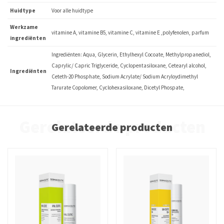
Huidtype
Voor alle huidtype
Werkzame
vitamine A, vitamine B5, vitamine C, vitamine E ,polyfenolen, parfum
ingrediënten
Ingrediënten: Aqua, Glycerin, Ethylhexyl Cocoate, Methylpropanediol,
Caprylic/ Capric Triglyceride, Cyclopentasiloxane, Cetearyl alcohol,
Ingrediënten
Ceteth-20 Phosphate, Sodium Acrylate/ Sodium Acryloydimethyl
Tarurate Copolomer, Cyclohexasiloxane, Dicetyl Phospate,
Gerelateerde producten
Gerelateerde producten