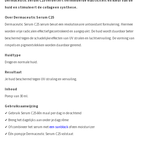
Dermaceutic Serum C25 verbetert verminderde elasticiteit en kleur van de
huid en stimuleert de collageen synthese.
Over Dermaceutic Serum C25
Dermaceutic Serum C25 serum bevat een revolutionaire antioxidant formulering. Hiermee
worden vrije radicalen effectief gecontroleerd en aangepakt. De huid wordt daardoor beter
beschermd tegen de schadelijke effecten van UV stralen en luchtvervuiling. De vorming van
rimpels en pigmentvlekken worden daardoor geremd.
Huidtype
Droge en normale huid.
Resultaat
Je huid beschermd tegen UV-straling en vervuiling.
Inhoud
Pomp van 30 ml.
Gebruiksaanwijzing
✔ Gebruik Serum C25 één maal per dag in de ochtend
✔ Breng het dagelijks aan onder je dagcrème
✔ Of combineer het serum met
een sunblock
of een moisturizer
✔ Één pompje Dermaceutic Serum C25 volstaat