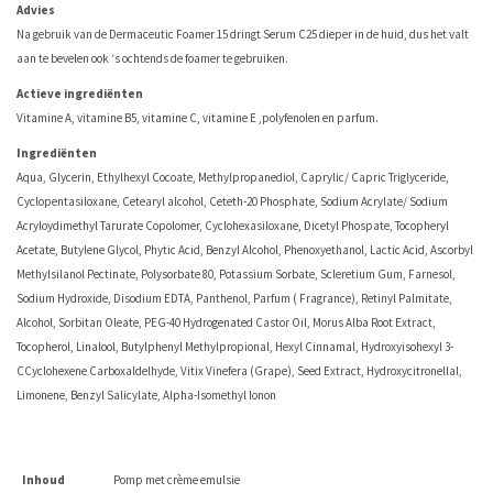
Advies
Na gebruik van de Dermaceutic Foamer 15 dringt Serum C25 dieper in de huid, dus het valt
aan te bevelen ook ‘s ochtends de foamer te gebruiken.
Actieve ingrediënten
Vitamine A, vitamine B5, vitamine C, vitamine E ,polyfenolen en parfum.
Ingrediënten
Aqua, Glycerin, Ethylhexyl Cocoate, Methylpropanediol, Caprylic/ Capric Triglyceride,
Cyclopentasiloxane, Cetearyl alcohol, Ceteth-20 Phosphate, Sodium Acrylate/ Sodium
Acryloydimethyl Tarurate Copolomer, Cyclohexasiloxane, Dicetyl Phospate, Tocopheryl
Acetate, Butylene Glycol, Phytic Acid, Benzyl Alcohol, Phenoxyethanol, Lactic Acid, Ascorbyl
Methylsilanol Pectinate, Polysorbate 80, Potassium Sorbate, Scleretium Gum, Farnesol,
Sodium Hydroxide, Disodium EDTA, Panthenol, Parfum ( Fragrance), Retinyl Palmitate,
Alcohol, Sorbitan Oleate, PEG-40 Hydrogenated Castor Oil, Morus Alba Root Extract,
Tocopherol, Linalool, Butylphenyl Methylpropional, Hexyl Cinnamal, Hydroxyisohexyl 3-
CCyclohexene Carboxaldelhyde, Vitix Vinefera (Grape), Seed Extract, Hydroxycitronellal,
Limonene, Benzyl Salicylate, Alpha-Isomethyl Ionon
Inhoud
Pomp met crème emulsie