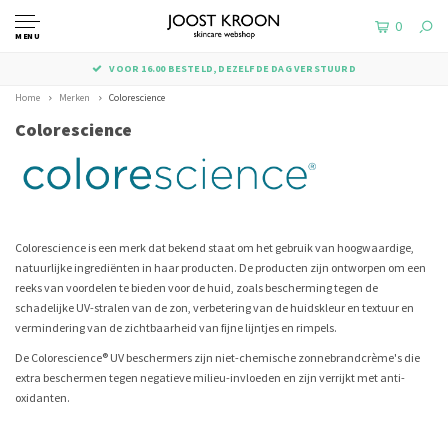
0
MENU
VOOR 16.00 BESTELD, DEZELFDE DAG VERSTUURD
Home
Merken
Colorescience
Colorescience
Colorescience is een merk dat bekend staat om het gebruik van hoogwaardige,
natuurlijke ingrediënten in haar producten.
De producten zijn ontworpen om een ​​
reeks van voordelen te bieden voor de huid, zoals bescherming tegen de
schadelijke UV-stralen van de zon, verbetering van de huidskleur en textuur en
vermindering van de zichtbaarheid van fijne lijntjes en rimpels.
De Colorescience® UV beschermers zijn niet-chemische zonnebrandcrème's die
extra beschermen tegen negatieve milieu-invloeden en zijn verrijkt met anti-
oxidanten.